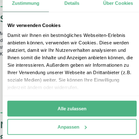
Zustimmung
Details
Über Cookies
So begeistert sind unsere Gäste
Wir verwenden Cookies
Mit einer hervorragenden Bewertung auf Trustpilot zählt erlebe zu
Damit wir Ihnen ein bestmögliches Webseiten-Erlebnis
den
bestbewerteten Reiseveranstaltern
in Deutschland und
anbieten können, verwenden wir Cookies. Diese werden
steht für außergewöhnlichen Service sowie erstklassige
platziert, damit wir Ihr Nutzerverhalten analysieren und
Kundenberatung.
Ihnen somit die Inhalte und Anzeigen anbieten können, die
Sie interessieren. Außerdem geben wir Informationen zu
Ihrer Verwendung unserer Webseite an Drittanbieter (z.B.
soziale Medien) weiter. Sie können Ihre Einwilligung
jederzeit ändern oder widerrufen.
Alle zulassen
Noch nicht das Richtige
Anpassen
gefunden?