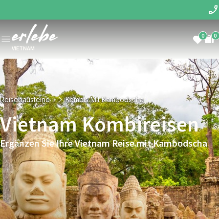
0
0
VIETNAM
Reisebausteine
Kombis Mit Kambodscha
Vietnam Kombireisen
Ergänzen Sie Ihre Vietnam Reise mit Kambodscha