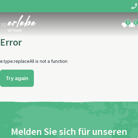
0
0
VIETNAM
Error
e.type.replaceAll is not a function
Try again
Melden Sie sich für unseren