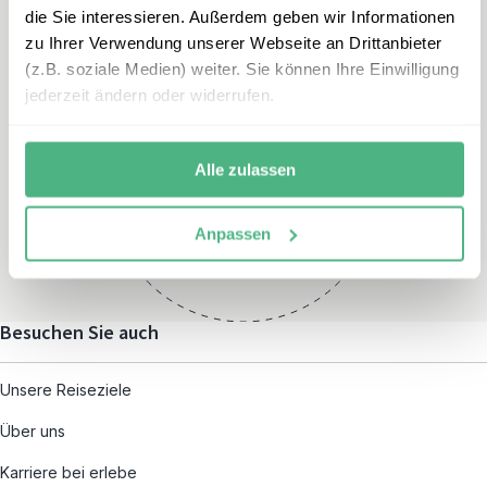
die Sie interessieren. Außerdem geben wir Informationen
zu Ihrer Verwendung unserer Webseite an Drittanbieter
(z.B. soziale Medien) weiter. Sie können Ihre Einwilligung
jederzeit ändern oder widerrufen.
Öffnungszeiten
Montag – Freitag:
Alle zulassen
08:00 – 19:00
und nach individueller
Anpassen
Terminvereinbarung
Besuchen Sie auch
Unsere Reiseziele
Über uns
Karriere bei erlebe