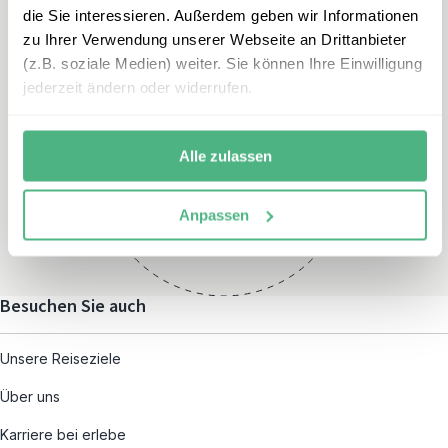
die Sie interessieren. Außerdem geben wir Informationen
zu Ihrer Verwendung unserer Webseite an Drittanbieter
(z.B. soziale Medien) weiter. Sie können Ihre Einwilligung
jederzeit ändern oder widerrufen.
Öffnungszeiten
Montag – Freitag:
Alle zulassen
08:00 – 19:00
und nach individueller
Anpassen
Terminvereinbarung
Besuchen Sie auch
Unsere Reiseziele
Über uns
Karriere bei erlebe