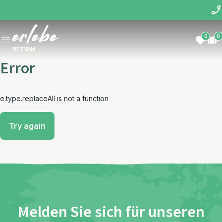
0
0
VIETNAM
Error
e.type.replaceAll is not a function
Try again
Melden Sie sich für unseren