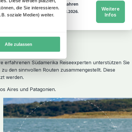
es. Diese werden platziert,
ern in Deutschland. Mit über 20 Jahren
önnen, die Sie interessieren.
Weitere
n 250 € bei Buchung bis zum 31.08.2026.
Infos
B. soziale Medien) weiter.
Alle zulassen
 erfahrenen Südamerika Reiseexperten unterstützen Sie
zu den sinnvollen Routen zusammengestellt. Diese
nzt werden.
nos Aires und Patagonien.