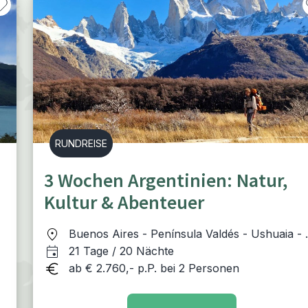
RUNDREISE
3 Wochen Argentinien: Natur,
Kultur & Abenteuer
Buenos Aires - Península Valdés - Ushuaia - 
Calafate - El Chaltén - Bariloche - Puerto
21 Tage / 20 Nächte
Iguazú
ab € 2.760,- p.P. bei 2 Personen