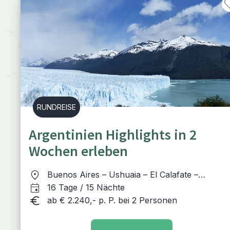
RUNDREISE
Argentinien Highlights in 2
Wochen erleben
Buenos Aires – Ushuaia – El Calafate –
Bariloche – Puerto Iguazú
16 Tage / 15 Nächte
ab € 2.240,- p. P. bei 2 Personen