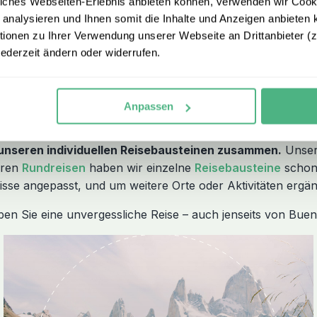
iches Webseiten-Erlebnis anbieten können, verwenden wir Cooki
core von 4,8 gehören wir zu den bestbewerteten Reiseveranstalt
 analysieren und Ihnen somit die Inhalte und Anzeigen anbieten k
 sind – deshalb schenken wir Ihnen unsere Flex Option im Wert vo
onen zu Ihrer Verwendung unserer Webseite an Drittanbieter (z.
jederzeit ändern oder widerrufen.
nien Reisen
Anpassen
s unseren individuellen Reisebausteinen zusammen.
Unsere
seren
Rundreisen
haben wir einzelne
Reisebausteine
schon 
sse angepasst, und um weitere Orte oder Aktivitäten ergä
ben Sie eine unvergessliche Reise – auch jenseits von Bue