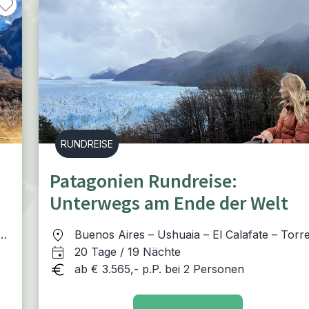
RUNDREISE
Patagonien Rundreise:
Unterwegs am Ende der Welt
El
Buenos Aires – Ushuaia – El Calafate – Torr
del Paine – Punta Arenas – Puerto Varas –
20 Tage / 19 Nächte
Bariloche – Península Valdés – Buenos Aires
ab € 3.565,- p.P. bei 2 Personen