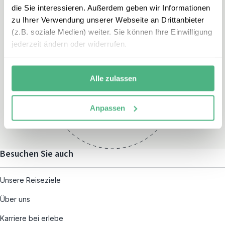
die Sie interessieren. Außerdem geben wir Informationen
zu Ihrer Verwendung unserer Webseite an Drittanbieter
(z.B. soziale Medien) weiter. Sie können Ihre Einwilligung
jederzeit ändern oder widerrufen.
Öffnungszeiten
Montag – Freitag:
Alle zulassen
08:00 – 19:00
und nach individueller
Anpassen
Terminvereinbarung
Besuchen Sie auch
Unsere Reiseziele
Über uns
Karriere bei erlebe