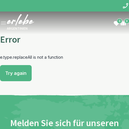
0
0
ARGENTINIEN
Error
e.type.replaceAll is not a function
Try again
Melden Sie sich für unseren