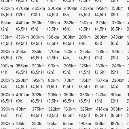
(2,5h)
(9,5h)
(5h)
(4h)
(6,5h)
(3,5h)
(6h)
(3h)
(
430km
470km
465km
300km
440km
403km
195km
150km
1
(8,5h)
(12h)
(10h)
(4,5h)
(8h)
(8,5h)
(4,5h)
(3h)
(
95km
440km
250km
185km
282km
150km
275km
370km
(2h)
(8,5h)
(5h)
(3,5h)
(6h)
(3,5h)
(4,5h)
(6,5h)
(
138km
450km
300km
188km
303km
201km
283km
343km
4
(4,5h)
(9,5h)
(9,5h)
(3,5h)
(6,5h)
(6h)
(5h)
(6h)
(
290km
315km
285km
170km
150km
225km
128km
101km
(6,5h)
(7h)
(6,5h)
(3,5h)
(4h)
(4,5h)
(2h)
(3h)
(
100km
355km
230km
99km
205km
125km
183km
246km
(4h)
(8,5h)
(6,5h))
(2h)
(5h)
(4,5h)
(3,5h)
(5h)
(
200km
220km
195km
80km
70km
135km
167km
230km
(4h)
(4,5h)
(4,5h)
(1,5h)
(1,5h)
(3,5h)
(2,5h)
(4h)
(
360km
400km
392km
205km
350km
330km
122km
60km
(6,5h)
(9h)
(8,5h)
(3,5h)
(6,5h)
(6,5h)
(3h)
(2h)
(
390km
40km
375km
322km
183km
325km
414km
398km
2
(8h)
(1h)
(6,5h)
(6,5h)
(3,5h)
(6,5h)
(8,2h)
(8,5h)
(
290km
165km
250km
135km
95km
190km
136km
187km
2