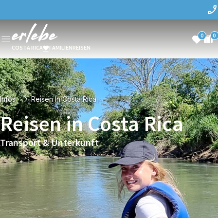
0
0
COSTA RICA
FAMILIENREISEN
Infos
Reisen In Costa Rica
Reisen in Costa Rica
Transport & Unterkunft