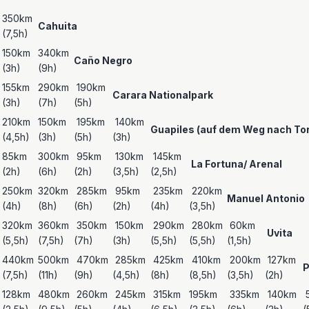
350km
Cahuita
(7,5h)
150km
340km
Caño Negro
(3h)
(9h)
155km
290km
190km
Carara Nationalpark
(3h)
(7h)
(5h)
210km
150km
195km
140km
Guapiles (auf dem Weg nach To
(4,5h)
(3h)
(5h)
(3h)
85km
300km
95km
130km
145km
La Fortuna/ Arenal
(2h)
(6h)
(2h)
(3,5h)
(2,5h)
250km
320km
285km
95km
235km
220km
Manuel Antonio
(4h)
(8h)
(6h)
(2h)
(4h)
(3,5h)
320km
360km
350km
150km
290km
280km
60km
Uvita
(5,5h)
(7,5h)
(7h)
(3h)
(5,5h)
(5,5h)
(1,5h)
440km
500km
470km
285km
425km
410km
200km
127km
P
(7,5h)
(11h)
(9h)
(4,5h)
(8h)
(8,5h)
(3,5h)
(2h)
128km
480km
260km
245km
315km
195km
335km
140km
5