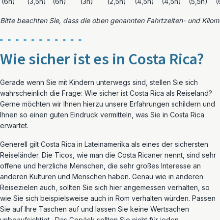
(6h)
(3,5h)
(6h)
(3h)
(2,5h)
(4,5h)
(4,5h)
(5,5h)
(
Bitte beachten Sie, dass die oben genannten Fahrtzeiten- und Kilo
Wie sicher ist es in Costa Rica?
Gerade wenn Sie mit Kindern unterwegs sind, stellen Sie sich
wahrscheinlich die Frage: Wie sicher ist Costa Rica als Reiseland?
Gerne möchten wir Ihnen hierzu unsere Erfahrungen schildern und
Ihnen so einen guten Eindruck vermitteln, was Sie in Costa Rica
erwartet.
Generell gilt Costa Rica in Lateinamerika als eines der sichersten
Reiseländer. Die Ticos, wie man die Costa Ricaner nennt, sind sehr
offene und herzliche Menschen, die sehr großes Interesse an
anderen Kulturen und Menschen haben. Genau wie in anderen
Reisezielen auch, sollten Sie sich hier angemessen verhalten, so
wie Sie sich beispielsweise auch in Rom verhalten würden. Passen
Sie auf Ihre Taschen auf und lassen Sie keine Wertsachen
unbeaufsichtigt. Das Gepäck sollten Sie nicht für jeden