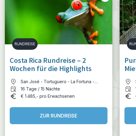
RUNDREISE
RU
Costa Rica Rundreise – 2
Pur
Wochen für die Highlights
Mie
Ric
San José - Tortuguero - La Fortuna -
Rincón de la Vieja - Monteverde - Manuel
16 Tage / 15 Nächte
Antonio - Alajuela
€ 1.485,- pro Erwachsenen
ZUR RUNDREISE