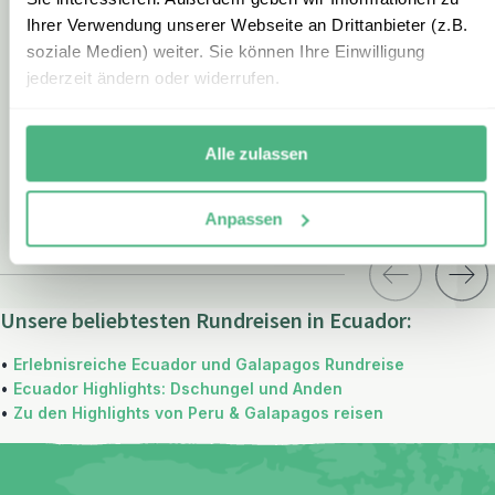
Ihrer Verwendung unserer Webseite an Drittanbieter (z.B.
Quito - Cotopaxi - Baños - Tena - Baños -
soziale Medien) weiter. Sie können Ihre Einwilligung
Cuenca - Guayaquil - Galapagosinsel
16 Tage / 15 Nächte
jederzeit ändern oder widerrufen.
Santa Cruz - Guayaquil
ab € 2.490,- p.P bei 2 Personen
ZUR RUNDREISE
Alle zulassen
Anpassen
Unsere beliebtesten Rundreisen in Ecuador:
•
Erlebnisreiche Ecuador und Galapagos Rundreise
•
Ecuador Highlights: Dschungel und Anden
•
Zu den Highlights von Peru & Galapagos reisen