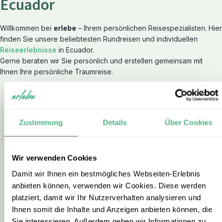
Ecuador
Willkommen bei
erlebe
– Ihrem persönlichen Reisespezialisten. Hier
finden Sie unsere beliebtesten Rundreisen und individuellen
Reiseerlebnisse
in Ecuador.
Gerne beraten wir Sie persönlich und erstellen gemeinsam mit
Ihnen Ihre persönliche Traumreise.
Zustimmung
Details
Über Cookies
Wir verwenden Cookies
Damit wir Ihnen ein bestmögliches Webseiten-Erlebnis
RUNDREISE
RU
anbieten können, verwenden wir Cookies. Diese werden
platziert, damit wir Ihr Nutzerverhalten analysieren und
In 2 Wochen Ecuador &
Erl
Ihnen somit die Inhalte und Anzeigen anbieten können, die
Galapagos erleben
Gal
Sie interessieren. Außerdem geben wir Informationen zu