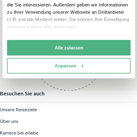
die Sie interessieren. Außerdem geben wir Informationen
zu Ihrer Verwendung unserer Webseite an Drittanbieter
(z.B. soziale Medien) weiter. Sie können Ihre Einwilligung
jederzeit ändern oder widerrufen.
Öffnungszeiten
Montag – Freitag:
Alle zulassen
08:00 – 19:00
und nach individueller
Anpassen
Terminvereinbarung
Besuchen Sie auch
Unsere Reiseziele
Über uns
Karriere bei erlebe