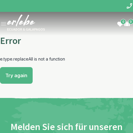
0
0
ECUADOR & GALAPAGOS
Error
e.type.replaceAll is not a function
Try again
Melden Sie sich für unseren