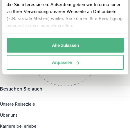
die Sie interessieren. Außerdem geben wir Informationen
zu Ihrer Verwendung unserer Webseite an Drittanbieter
(z.B. soziale Medien) weiter. Sie können Ihre Einwilligung
jederzeit ändern oder widerrufen.
Öffnungszeiten
Montag – Freitag:
Alle zulassen
08:00 – 19:00
und nach individueller
Anpassen
Terminvereinbarung
Besuchen Sie auch
Unsere Reiseziele
Über uns
Karriere bei erlebe