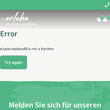
0
0
ECUADOR & GALAPAGOS
Error
e.type.replaceAll is not a function
Try again
Melden Sie sich für unseren