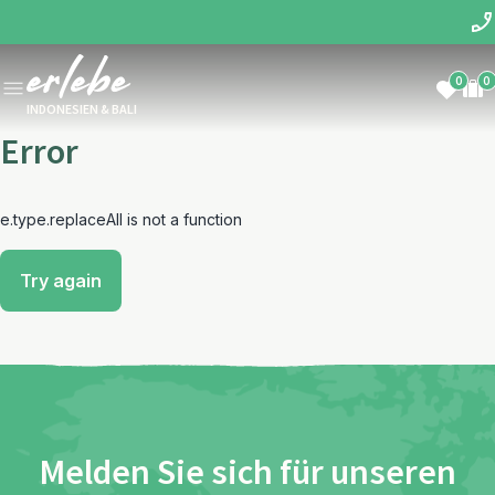
0
0
INDONESIEN & BALI
Error
e.type.replaceAll is not a function
Try again
Melden Sie sich für unseren