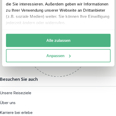
die Sie interessieren. Außerdem geben wir Informationen
zu Ihrer Verwendung unserer Webseite an Drittanbieter
(z.B. soziale Medien) weiter. Sie können Ihre Einwilligung
jederzeit ändern oder widerrufen.
Öffnungszeiten
Montag – Freitag:
Alle zulassen
08:00 – 19:00
und nach individueller
Anpassen
Terminvereinbarung
Besuchen Sie auch
Unsere Reiseziele
Über uns
Karriere bei erlebe