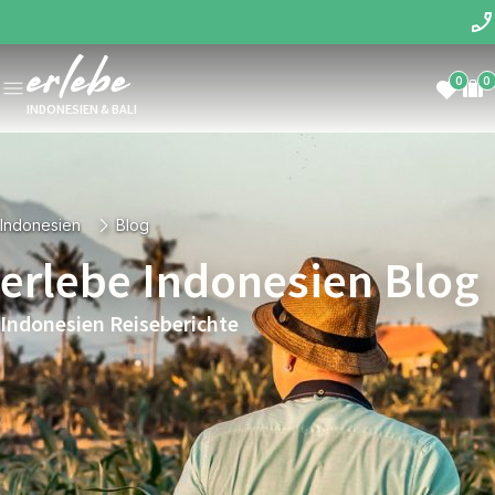
0
0
INDONESIEN & BALI
Indonesien
Blog
erlebe Indonesien Blog
Indonesien Reiseberichte