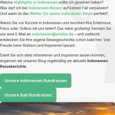
Welche
Highlights in Indonesien
sollte ich gesehen haben?
Was darf ich bei
Indonesien Reisen
auf keinen Fall verpassen?
Und wann ist das
Wetter für meine Indonesien Reise
perfekt?
Waren Sie vor Kurzem in Indonesien und möchten Ihre Erlebnisse,
Fotos oder Videos mit uns teilen? Das wäre großartig! Senden Sie
uns eine E-Mail an
indonesien@erlebe.de
– und vielleicht
entdecken Sie Ihre eigene Reisegeschichte schon bald hier. Viel
Freude beim Stöbern und Inspirieren lassen!
Damit Sie sich stets informieren und inspirieren lassen können,
ergänzen wir unseren Blog regelmäßig um aktuelle
Indonesien
Reiseberichte
.
Unsere Indonesien Rundreisen
Unsere Bali Rundreisen