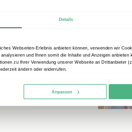
 Zöllner
Details
en, die kleinen und großen
ntdecken.
iches Webseiten-Erlebnis anbieten können, verwenden wir Cooki
esien ist Flores. Fernab der
 analysieren und Ihnen somit die Inhalte und Anzeigen anbieten k
ner ursprünglichen Form.
onen zu Ihrer Verwendung unserer Webseite an Drittanbieter (z.
 Vulkanen entdecken Sie
jederzeit ändern oder widerrufen.
Anpassen