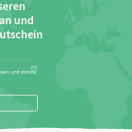
seren
 an und
Gutschein
esen und stimme