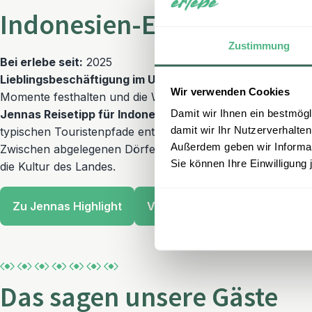
Indonesien-Expertin Jenna
Zustimmung
Bei erlebe seit:
2025
Lieblingsbeschäftigung im Urlaub:
Mit der Kamera loszieh
Wir verwenden Cookies
Momente festhalten und die Welt durch den Sucher neu e
Damit wir Ihnen ein bestmögl
Jennas Reisetipp für Indonesien:
Mein Reisetipp für Indon
damit wir Ihr Nutzerverhalten
typischen Touristenpfade entdecken Sie Indonesien in sei
Außerdem geben wir Informati
Zwischen abgelegenen Dörfern, grünen Reisterrassen und
Sie können Ihre Einwilligung 
die Kultur des Landes.
Zu Jennas Highlight
Vereinbaren Sie einen Termin
Das sagen unsere Gäste