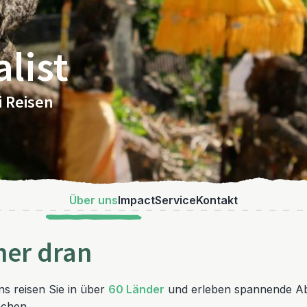
list
i Reisen
Über uns
Impact
Service
Kontakt
her dran
uns reisen Sie in über
60 Länder
und erleben spannende Ab
achen.