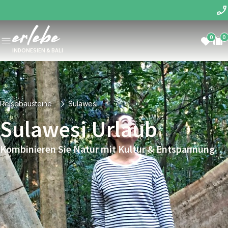
0
0
INDONESIEN & BALI
Reisebausteine
Sulawesi
Sulawesi Urlaub
Kombinieren Sie Natur mit Kultur & Entspannung