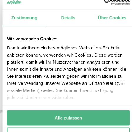
Zustimmung
Details
Über Cookies
Schnorcheln auf Bunaken
7
Wir verwenden Cookies
Damit wir Ihnen ein bestmögliches Webseiten-Erlebnis
Reiseform:
Individualbaustein
anbieten können, verwenden wir Cookies. Diese werden
Reisedauer:
4 Tage / 3 Nächte
platziert, damit wir Ihr Nutzerverhalten analysieren und
Reiseroute:
Manado – Bunaken - Manado
Ihnen somit die Inhalte und Anzeigen anbieten können, die
Reisepreis:
ab € 515,- p.P. bei 2 Personen
Sie interessieren. Außerdem geben wir Informationen zu
Mehr Informationen
Ihrer Verwendung unserer Webseite an Drittanbieter (z.B.
soziale Medien) weiter. Sie können Ihre Einwilligung
+
ZUM REISEBAUSTEIN
jederzeit ändern oder widerrufen.
Alle zulassen