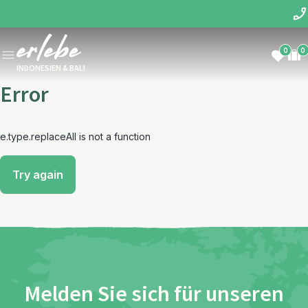
0
0
INDONESIEN & BALI
Error
e.type.replaceAll is not a function
Try again
Melden Sie sich für unseren