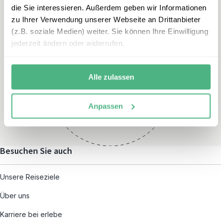
die Sie interessieren. Außerdem geben wir Informationen
zu Ihrer Verwendung unserer Webseite an Drittanbieter
(z.B. soziale Medien) weiter. Sie können Ihre Einwilligung
jederzeit ändern oder widerrufen.
Öffnungszeiten
Montag – Freitag:
Alle zulassen
08:00 – 19:00
und nach individueller
Anpassen
Terminvereinbarung
Besuchen Sie auch
Unsere Reiseziele
Über uns
Karriere bei erlebe