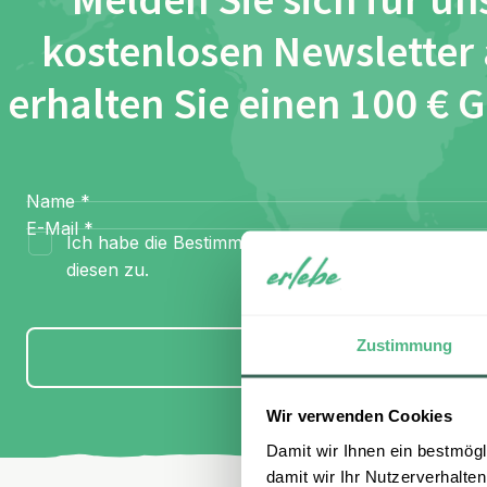
Melden Sie sich für un
kostenlosen Newsletter
erhalten Sie einen 100 € 
Name
*
E-Mail
*
Ich habe die Bestimmungen zum
Datenschutz
gel
diesen zu.
Zustimmung
Anmelden
Wir verwenden Cookies
Damit wir Ihnen ein bestmögl
damit wir Ihr Nutzerverhalten