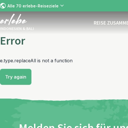
Alle 70 erlebe-Reiseziele
REISE ZUSAMM
INDONESIEN & BALI
Error
e.type.replaceAll is not a function
Try again