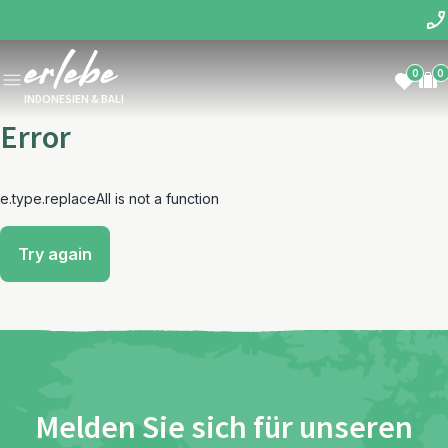
0
0
INDONESIEN & BALI
Error
e.type.replaceAll is not a function
Try again
Melden Sie sich für unseren