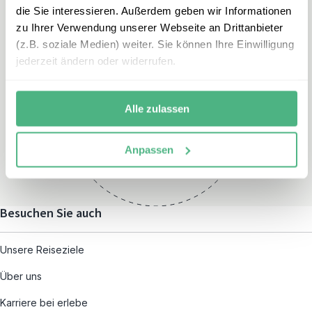
die Sie interessieren. Außerdem geben wir Informationen
zu Ihrer Verwendung unserer Webseite an Drittanbieter
(z.B. soziale Medien) weiter. Sie können Ihre Einwilligung
jederzeit ändern oder widerrufen.
Öffnungszeiten
Montag – Freitag:
Alle zulassen
08:00 – 19:00
und nach individueller
Anpassen
Terminvereinbarung
Besuchen Sie auch
Unsere Reiseziele
Über uns
Karriere bei erlebe