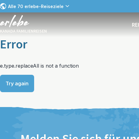
Alle 70 erlebe-Reiseziele
RE
KANADA FAMILIENREISEN
Error
e.type.replaceAll is not a function
Try again