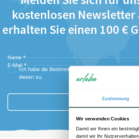
Melden Sie sich für un
kostenlosen Newsletter
erhalten Sie einen 100 € 
Name
*
E-Mail
*
Ich habe die Bestimmungen zum
Datenschutz
gel
diesen zu.
Zustimmung
Anmelden
Wir verwenden Cookies
Damit wir Ihnen ein bestmögl
damit wir Ihr Nutzerverhalten