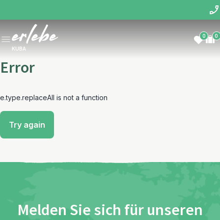
0
0
KUBA
Error
e.type.replaceAll is not a function
Try again
Melden Sie sich für unseren