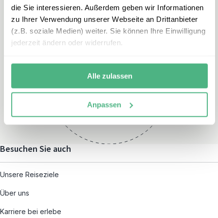
die Sie interessieren. Außerdem geben wir Informationen
zu Ihrer Verwendung unserer Webseite an Drittanbieter
(z.B. soziale Medien) weiter. Sie können Ihre Einwilligung
jederzeit ändern oder widerrufen.
Öffnungszeiten
Montag – Freitag:
Alle zulassen
08:00 – 19:00
und nach individueller
Anpassen
Terminvereinbarung
Besuchen Sie auch
Unsere Reiseziele
Über uns
Karriere bei erlebe