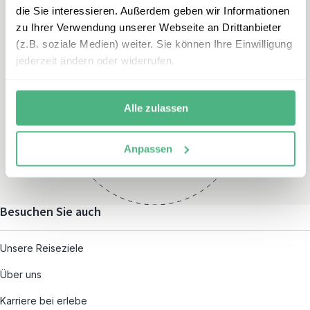
die Sie interessieren. Außerdem geben wir Informationen
zu Ihrer Verwendung unserer Webseite an Drittanbieter
(z.B. soziale Medien) weiter. Sie können Ihre Einwilligung
jederzeit ändern oder widerrufen.
Öffnungszeiten
Montag – Freitag:
Alle zulassen
08:00 – 19:00
und nach individueller
Anpassen
Terminvereinbarung
Besuchen Sie auch
Unsere Reiseziele
Über uns
Karriere bei erlebe