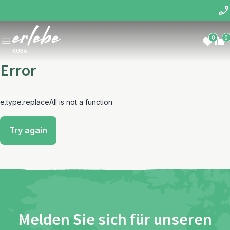
0
0
KUBA
Error
e.type.replaceAll is not a function
Try again
Melden Sie sich für unseren