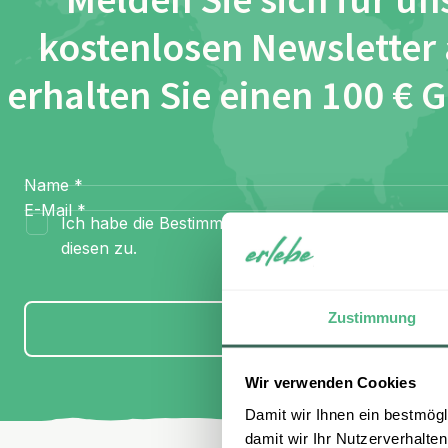
Melden Sie sich für un
kostenlosen Newsletter
erhalten Sie einen 100 € 
Name
*
E-Mail
*
Ich habe die Bestimmungen zum
Datenschutz
gel
diesen zu.
Zustimmung
Anmelden
Wir verwenden Cookies
Damit wir Ihnen ein bestmögl
damit wir Ihr Nutzerverhalten