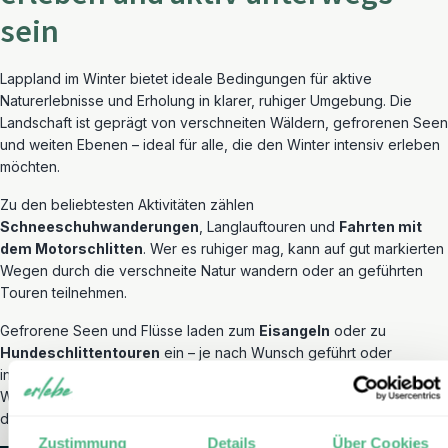
sein
Lappland im Winter bietet ideale Bedingungen für aktive
Naturerlebnisse und Erholung in klarer, ruhiger Umgebung. Die
Landschaft ist geprägt von verschneiten Wäldern, gefrorenen Seen
und weiten Ebenen – ideal für alle, die den Winter intensiv erleben
möchten.
Zu den beliebtesten Aktivitäten zählen
Schneeschuhwanderungen
, Langlauftouren und
Fahrten mit
dem Motorschlitten
. Wer es ruhiger mag, kann auf gut markierten
Wegen durch die verschneite Natur wandern oder an geführten
Touren teilnehmen.
Gefrorene Seen und Flüsse laden zum
Eisangeln
oder zu
Hundeschlittentouren
ein – je nach Wunsch geführt oder
individuell. Besonders reizvoll sind die weniger erschlossenen
Wildnisgebiete rund um den Polarkreis, wo Sie dem Winter abseits
der bekannten Routen begegnen.
Zustimmung
Details
Über Cookies