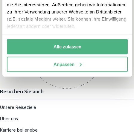
die Sie interessieren. Außerdem geben wir Informationen
zu Ihrer Verwendung unserer Webseite an Drittanbieter
(z.B. soziale Medien) weiter. Sie können Ihre Einwilligung
jederzeit ändern oder widerrufen.
Öffnungszeiten
Montag – Freitag:
Alle zulassen
08:00 – 19:00
und nach individueller
Anpassen
Terminvereinbarung
Besuchen Sie auch
Unsere Reiseziele
Über uns
Karriere bei erlebe