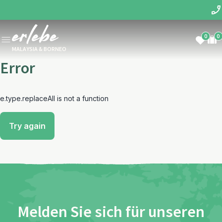
0
0
MALAYSIA & BORNEO
Error
e.type.replaceAll is not a function
Try again
Melden Sie sich für unseren