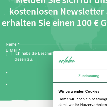
Melden Sie sich für un
kostenlosen Newsletter
erhalten Sie einen 100 € 
Name
*
E-Mail
*
Ich habe die Bestimmungen zum
Datenschutz
gel
diesen zu.
Zustimmung
Anmelden
Wir verwenden Cookies
Damit wir Ihnen ein bestmögl
damit wir Ihr Nutzerverhalten