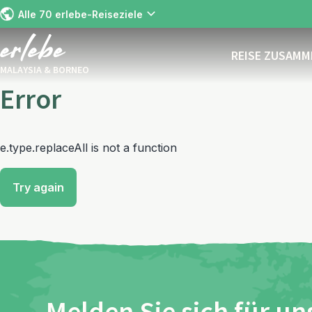
Alle 70 erlebe-Reiseziele
REISE ZUSAM
MALAYSIA & BORNEO
Error
e.type.replaceAll is not a function
Try again