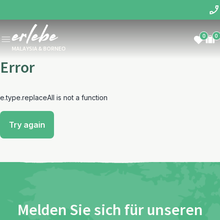
0
0
MALAYSIA & BORNEO
Error
e.type.replaceAll is not a function
Try again
Melden Sie sich für unseren