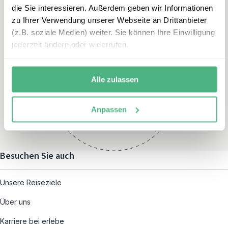
die Sie interessieren. Außerdem geben wir Informationen
zu Ihrer Verwendung unserer Webseite an Drittanbieter
(z.B. soziale Medien) weiter. Sie können Ihre Einwilligung
jederzeit ändern oder widerrufen.
Öffnungszeiten
Montag – Freitag:
Alle zulassen
08:00 – 19:00
und nach individueller
Anpassen
Terminvereinbarung
Besuchen Sie auch
Unsere Reiseziele
Über uns
Karriere bei erlebe