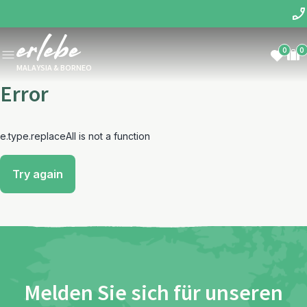
0
0
MALAYSIA & BORNEO
Error
e.type.replaceAll is not a function
Try again
Melden Sie sich für unseren