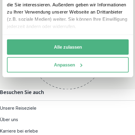
die Sie interessieren. Außerdem geben wir Informationen
zu Ihrer Verwendung unserer Webseite an Drittanbieter
(z.B. soziale Medien) weiter. Sie können Ihre Einwilligung
jederzeit ändern oder widerrufen.
Öffnungszeiten
Montag – Freitag:
Alle zulassen
08:00 – 19:00
und nach individueller
Anpassen
Terminvereinbarung
Besuchen Sie auch
Unsere Reiseziele
Über uns
Karriere bei erlebe