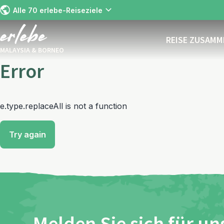
Alle 70 erlebe-Reiseziele
REISE ZUSAM
MALAYSIA & BORNEO
Error
e.type.replaceAll is not a function
Try again