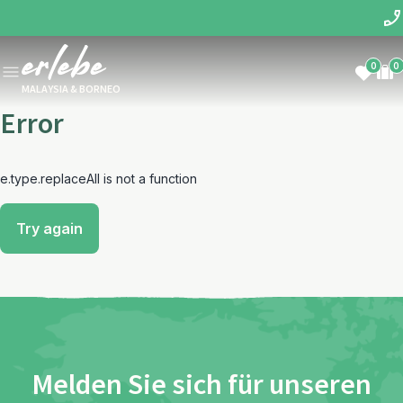
0
0
MALAYSIA & BORNEO
Error
e.type.replaceAll is not a function
Try again
Melden Sie sich für unseren