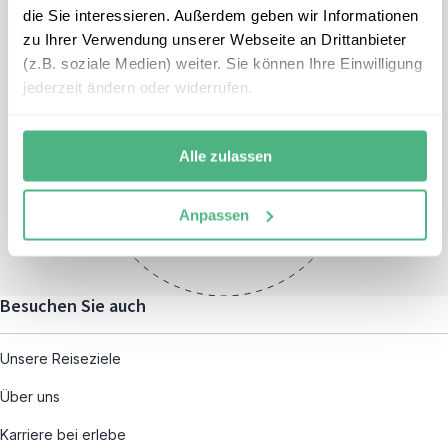
die Sie interessieren. Außerdem geben wir Informationen
zu Ihrer Verwendung unserer Webseite an Drittanbieter
(z.B. soziale Medien) weiter. Sie können Ihre Einwilligung
jederzeit ändern oder widerrufen.
Öffnungszeiten
Montag – Freitag:
Alle zulassen
08:00 – 19:00
und nach individueller
Anpassen
Terminvereinbarung
Besuchen Sie auch
Unsere Reiseziele
Über uns
Karriere bei erlebe