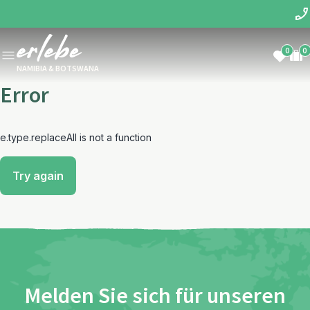
0
0
NAMIBIA & BOTSWANA
Error
e.type.replaceAll is not a function
Try again
Melden Sie sich für unseren