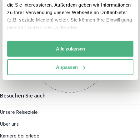
die Sie interessieren. Außerdem geben wir Informationen
zu Ihrer Verwendung unserer Webseite an Drittanbieter
(z.B. soziale Medien) weiter. Sie können Ihre Einwilligung
jederzeit ändern oder widerrufen.
Öffnungszeiten
Montag – Freitag:
Alle zulassen
08:00 – 19:00
und nach individueller
Anpassen
Terminvereinbarung
Besuchen Sie auch
Unsere Reiseziele
Über uns
Karriere bei erlebe