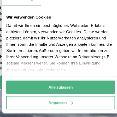
Lieblingsbeschäftigung im Urlaub:
Wandern und die Umgebung
kennenlernen, tief in die Kultur und in die Lebensweise der
Wir verwenden Cookies
Einheimischen eintauchen und die Natur voll und ganz aufsaugen.
Damit wir Ihnen ein bestmögliches Webseiten-Erlebnis
Das bisher schönste Erlebnis in Namibia:
Die Vielfalt der
anbieten können, verwenden wir Cookies. Diese werden
Landschaften in Namibia zu erleben, von endlosen Wüsten über
platziert, damit wir Ihr Nutzerverhalten analysieren und
beeindruckende Felsformationen bis hin zu tierreichen, grünen
Ihnen somit die Inhalte und Anzeigen anbieten können, die
Regionen.
Sie interessieren. Außerdem geben wir Informationen zu
Hannas Reisetipp für Namibia:
Ihrer Verwendung unserer Webseite an Drittanbieter (z.B.
Früh aufstehen lohnt sich! Die
morgendliche Sonne taucht das gesamte Land in magische Farben
soziale Medien) weiter. Sie können Ihre Einwilligung
und die Tiere sind zu dieser Zeit besonders aktiv!
jederzeit ändern oder widerrufen.
Zu Hannas Highlight
Alle zulassen
Anpassen