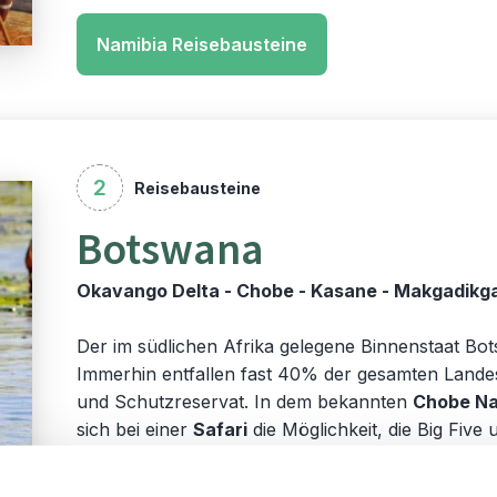
Namibia Reisebausteine
2
Reisebausteine
Botswana
Okavango Delta - Chobe - Kasane - Makgadikg
Der im südlichen Afrika gelegene Binnenstaat Bo
Immerhin entfallen fast 40% der gesamten Landes
und Schutzreservat. In dem bekannten
Chobe Na
sich bei einer
Safari
die Möglichkeit, die Big Five
zu erleben. Im
Okavango Delta
können Sie außer
Natur beobachten. Stellen Sie Ihre Botswana Rei