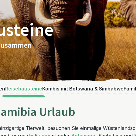
usteine
e zusammen
en
Reisebausteine
Kombis mit Botswana & Simbabwe
Famil
Namibia Urlaub
 einzigartige Tierwelt, besuchen Sie einmalige Wüstenlands
e auch gerne die Nachbarländer
Botswana
, Simbabwe und