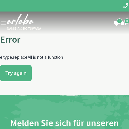
0
0
NAMIBIA & BOTSWANA
Error
e.type.replaceAll is not a function
Try again
Melden Sie sich für unseren