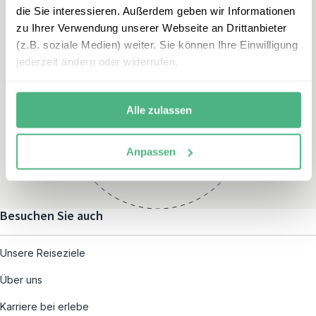
die Sie interessieren. Außerdem geben wir Informationen
zu Ihrer Verwendung unserer Webseite an Drittanbieter
(z.B. soziale Medien) weiter. Sie können Ihre Einwilligung
jederzeit ändern oder widerrufen.
Öffnungszeiten
Montag – Freitag:
Alle zulassen
08:00 – 19:00
und nach individueller
Anpassen
Terminvereinbarung
Besuchen Sie auch
Unsere Reiseziele
Über uns
Karriere bei erlebe