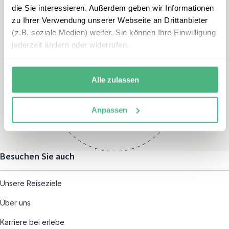
die Sie interessieren. Außerdem geben wir Informationen
zu Ihrer Verwendung unserer Webseite an Drittanbieter
(z.B. soziale Medien) weiter. Sie können Ihre Einwilligung
jederzeit ändern oder widerrufen.
Öffnungszeiten
Montag – Freitag:
Alle zulassen
08:00 – 19:00
und nach individueller
Anpassen
Terminvereinbarung
Besuchen Sie auch
Unsere Reiseziele
Über uns
Karriere bei erlebe