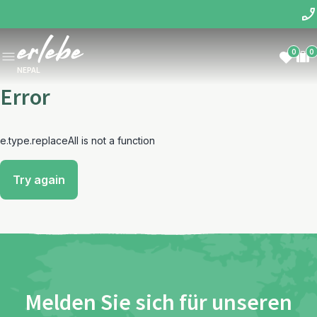
0
0
NEPAL
Error
e.type.replaceAll is not a function
Try again
Melden Sie sich für unseren