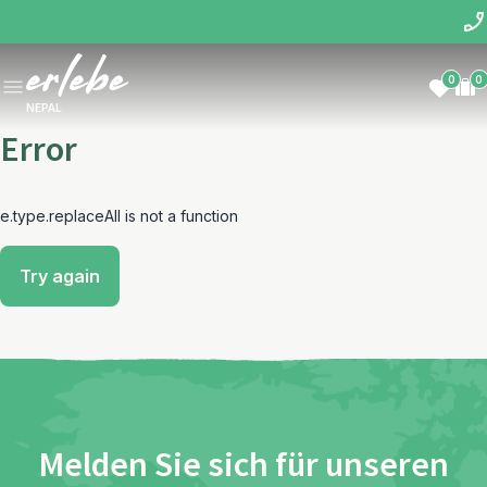
0
0
NEPAL
Error
e.type.replaceAll is not a function
Try again
Melden Sie sich für unseren