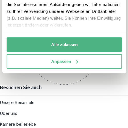
die Sie interessieren. Außerdem geben wir Informationen
zu Ihrer Verwendung unserer Webseite an Drittanbieter
(z.B. soziale Medien) weiter. Sie können Ihre Einwilligung
jederzeit ändern oder widerrufen.
Öffnungszeiten
Montag – Freitag:
Alle zulassen
08:00 – 19:00
und nach individueller
Anpassen
Terminvereinbarung
Besuchen Sie auch
Unsere Reiseziele
Über uns
Karriere bei erlebe