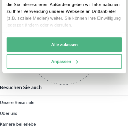
die Sie interessieren. Außerdem geben wir Informationen
zu Ihrer Verwendung unserer Webseite an Drittanbieter
(z.B. soziale Medien) weiter. Sie können Ihre Einwilligung
jederzeit ändern oder widerrufen.
Öffnungszeiten
Montag – Freitag:
Alle zulassen
08:00 – 19:00
und nach individueller
Anpassen
Terminvereinbarung
Besuchen Sie auch
Unsere Reiseziele
Über uns
Karriere bei erlebe