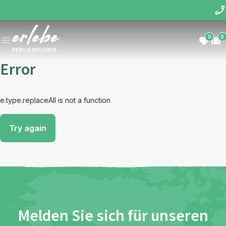
0
0
PERU & BOLIVIEN
Error
e.type.replaceAll is not a function
Try again
Melden Sie sich für unseren