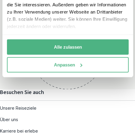
die Sie interessieren. Außerdem geben wir Informationen
zu Ihrer Verwendung unserer Webseite an Drittanbieter
(z.B. soziale Medien) weiter. Sie können Ihre Einwilligung
jederzeit ändern oder widerrufen.
Öffnungszeiten
Montag – Freitag:
Alle zulassen
08:00 – 19:00
und nach individueller
Anpassen
Terminvereinbarung
Besuchen Sie auch
Unsere Reiseziele
Über uns
Karriere bei erlebe