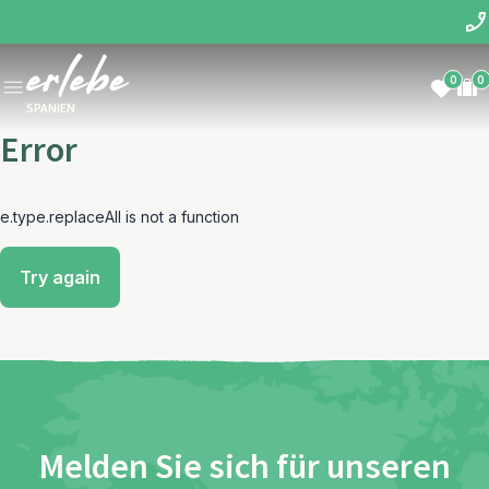
0
0
SPANIEN
Error
e.type.replaceAll is not a function
Try again
Melden Sie sich für unseren