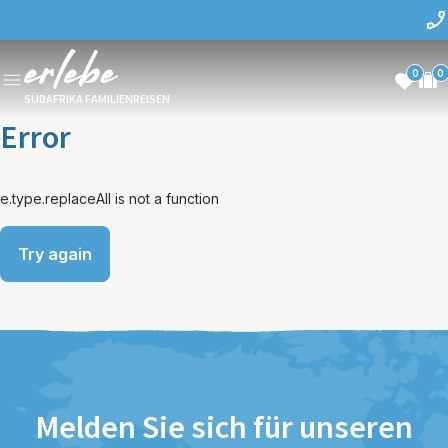
0
0
SÜDAFRIKA FAMILIENREISEN
Error
e.type.replaceAll is not a function
Try again
Melden Sie sich für unseren