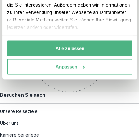
die Sie interessieren. Außerdem geben wir Informationen
zu Ihrer Verwendung unserer Webseite an Drittanbieter
(z.B. soziale Medien) weiter. Sie können Ihre Einwilligung
jederzeit ändern oder widerrufen.
Öffnungszeiten
Montag – Freitag:
Alle zulassen
08:00 – 19:00
und nach individueller
Anpassen
Terminvereinbarung
Besuchen Sie auch
Unsere Reiseziele
Über uns
Karriere bei erlebe