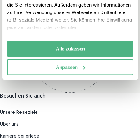
die Sie interessieren. Außerdem geben wir Informationen
zu Ihrer Verwendung unserer Webseite an Drittanbieter
(z.B. soziale Medien) weiter. Sie können Ihre Einwilligung
jederzeit ändern oder widerrufen.
Öffnungszeiten
Montag – Freitag:
Alle zulassen
08:00 – 19:00
und nach individueller
Anpassen
Terminvereinbarung
Besuchen Sie auch
Unsere Reiseziele
Über uns
Karriere bei erlebe