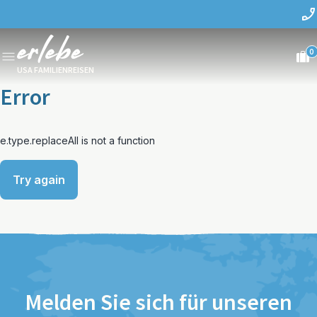
0
USA FAMILIENREISEN
Error
e.type.replaceAll is not a function
Try again
Melden Sie sich für unseren