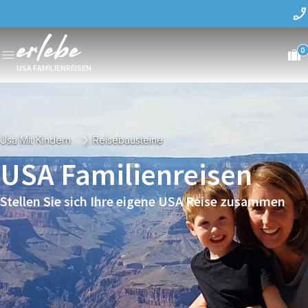
0
USA FAMILIENREISEN
Usa Mit Kindern
Reisebausteine
USA Familienreisen
Stellen Sie sich Ihre eigene USA Reise zusammen