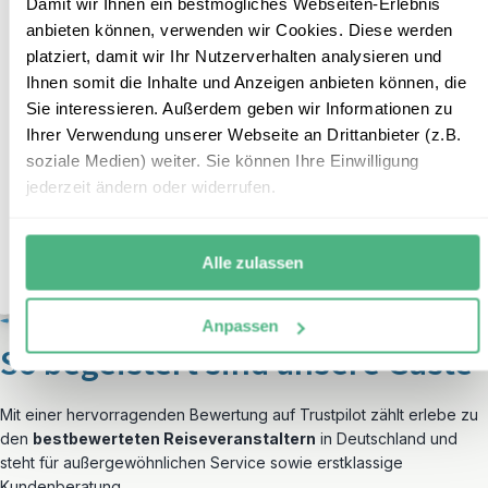
Damit wir Ihnen ein bestmögliches Webseiten-Erlebnis
New York
– nutzen Sie die Gelegenheit für einen spannenden
anbieten können, verwenden wir Cookies. Diese werden
Zwischenstopp in der Stadt, die niemals schläft. Ob eine Fahrt
platziert, damit wir Ihr Nutzerverhalten analysieren und
mit der Fähre zur Freiheitsstatue, ein Spaziergang durch den
Ihnen somit die Inhalte und Anzeigen anbieten können, die
Central Park oder ein Ausflug zu den imposanten
Niagara
Sie interessieren. Außerdem geben wir Informationen zu
Falls
– die Ostküste der USA hat jede Menge zu bieten.
Ihrer Verwendung unserer Webseite an Drittanbieter (z.B.
Besonders eindrucksvoll ist auch eine Rundreise durch
soziale Medien) weiter. Sie können Ihre Einwilligung
Neuengland
, wo Sie malerische Küstenorte, farbenprächtige
jederzeit ändern oder widerrufen.
Natur und mit etwas Glück sogar Wale beobachten können.
Ostküste Reisebausteine
Alle zulassen
Anpassen
So begeistert sind unsere Gäste
Mit einer hervorragenden Bewertung auf Trustpilot zählt erlebe zu
den
bestbewerteten Reiseveranstaltern
in Deutschland und
steht für außergewöhnlichen Service sowie erstklassige
Kundenberatung.