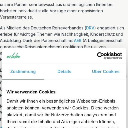
unsere Partner sehr bewusst aus und ermöglichen Ihnen bei
höchster Individualität alle Vorzüge einer organisierten
Veranstalterreise.
Als Mitglied des Deutschen Reiseverbandes (
DRV
) engagiert sich
erlebe für wichtige Themen wie Nachhaltigkeit, Kinderschutz und
Ausbildung. Dank der Partnerschaft mit
AER
(Arbeitsgemeinschaft
europäische Reiseunternehmen) profitieren Sie u.a. von
ausgezeichneten Flugtarifen. Unser Partner
DRSF
(Deutscher
Reisesicherungsfonds) schützt Sie im Fall unserer Insolvenz.
Darüber hinaus möchten wir mit unseren Reisen eine positive
Zustimmung
Details
Über Cookies
Wirkung erzielen – für Reisende selbst sowie für die Menschen vor
Ort. Deshalb stellt sich erlebe regelmäßig einer neutralen
Überprüfung der Nachhaltigkeit unserer Reisen und internen
Wir verwenden Cookies
Prozesse durch Travelife.
Damit wir Ihnen ein bestmögliches Webseiten-Erlebnis
Nehmen Sie gerne telefonisch oder per E-Mail Kontakt mit uns auf.
anbieten können, verwenden wir Cookies. Diese werden
Wir freuen uns, Ihren USA Familienurlaub gemeinsam mit Ihnen zu
platziert, damit wir Ihr Nutzerverhalten analysieren und
planen!
Ihnen somit die Inhalte und Anzeigen anbieten können,