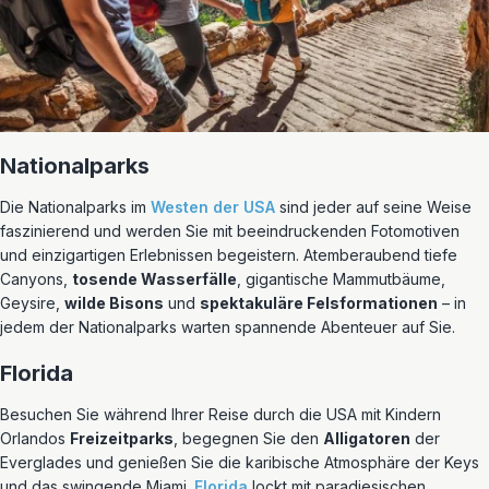
Nationalparks
Die Nationalparks im
Westen der USA
sind jeder auf seine Weise
faszinierend und werden Sie mit beeindruckenden Fotomotiven
und einzigartigen Erlebnissen begeistern. Atemberaubend tiefe
Canyons,
tosende Wasserfälle
, gigantische Mammutbäume,
Geysire,
wilde Bisons
und
spektakuläre Felsformationen
– in
jedem der Nationalparks warten spannende Abenteuer auf Sie.
Florida
Besuchen Sie während Ihrer Reise durch die USA mit Kindern
Orlandos
Freizeitparks
, begegnen Sie den
Alligatoren
der
Everglades und genießen Sie die karibische Atmosphäre der Keys
und das swingende Miami.
Florida
lockt mit paradiesischen,