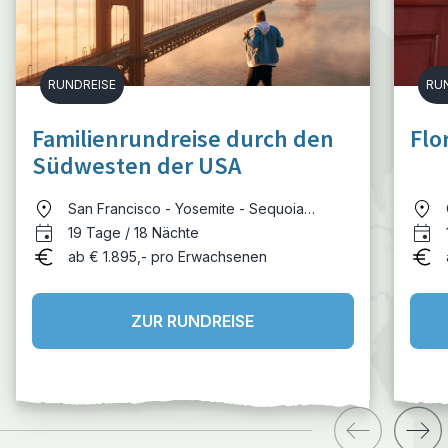
RUNDREISE
RU
Familienrundreise durch den
Flo
Südwesten der USA
San Francisco - Yosemite - Sequoia
Nationalpark - Death Valley - Las Vegas -
19 Tage / 18 Nächte
Zion - Grand Canyon - Kingman - Palm
ab € 1.895,- pro Erwachsenen
Springs - Marina del Rey - Los Angeles
ZUR RUNDREISE