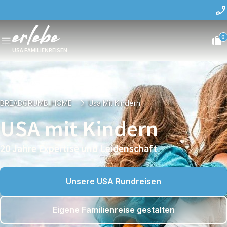
0
USA FAMILIENREISEN
BREADCRUMB_HOME
Usa Mit Kindern
USA mit Kindern
20 Jahre Expertise und Leidenschaft
Unsere USA Rundreisen
Eigene Familienreise gestalten