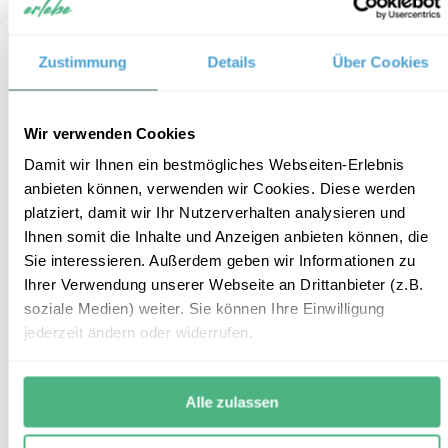
Zustimmung
Details
Über Cookies
Wir verwenden Cookies
Damit wir Ihnen ein bestmögliches Webseiten-Erlebnis
anbieten können, verwenden wir Cookies. Diese werden
platziert, damit wir Ihr Nutzerverhalten analysieren und
Ihnen somit die Inhalte und Anzeigen anbieten können, die
Sie interessieren. Außerdem geben wir Informationen zu
Ihrer Verwendung unserer Webseite an Drittanbieter (z.B.
Faszinierender Grand Canyon
11
soziale Medien) weiter. Sie können Ihre Einwilligung
jederzeit ändern oder widerrufen.
Reiseform:
Individualbaustein mit Mietwagen
Reisedauer:
3 Tage/ 2 Nächte
Alle zulassen
Reiseroute:
Grand Canyon
Reisepreis:
ab € 225,- pro Erwachsenen