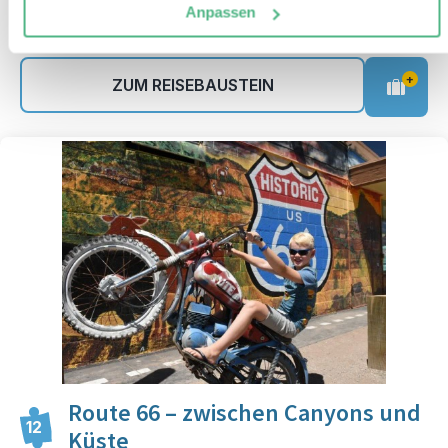
Anpassen
ab € 165,- pro Kind
Mehr Informationen
+
ZUM REISEBAUSTEIN
Route 66 – zwischen Canyons und
12
Küste