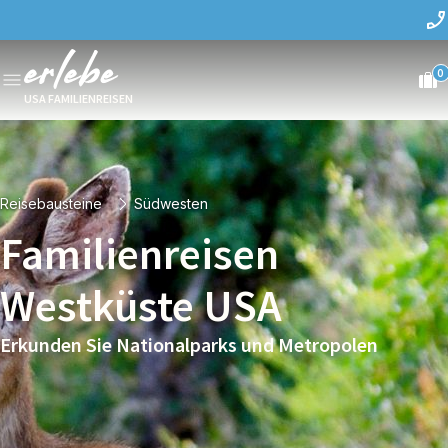
0
USA FAMILIENREISEN
Reisebausteine
Südwesten
Familienreisen
Westküste USA
Erkunden Sie Nationalparks und Metropolen