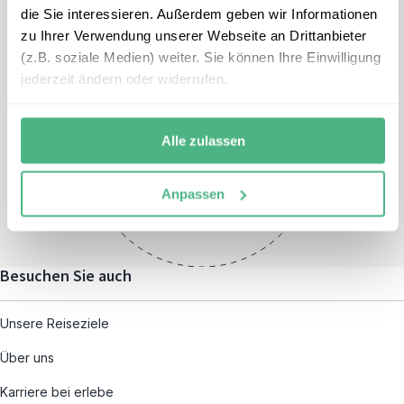
die Sie interessieren. Außerdem geben wir Informationen
zu Ihrer Verwendung unserer Webseite an Drittanbieter
(z.B. soziale Medien) weiter. Sie können Ihre Einwilligung
jederzeit ändern oder widerrufen.
Öffnungszeiten
Montag – Freitag:
Alle zulassen
08:00 – 19:00
und nach individueller
Anpassen
Terminvereinbarung
Besuchen Sie auch
Unsere Reiseziele
Über uns
Karriere bei erlebe