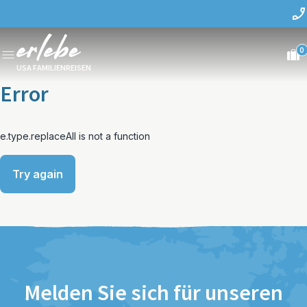
0
USA FAMILIENREISEN
Error
e.type.replaceAll is not a function
Try again
Melden Sie sich für unseren