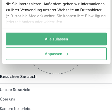
die Sie interessieren. Außerdem geben wir Informationen
zu Ihrer Verwendung unserer Webseite an Drittanbieter
(z.B. soziale Medien) weiter. Sie können Ihre Einwilligung
jederzeit ändern oder widerrufen.
Öffnungszeiten
Montag – Freitag:
Alle zulassen
08:00 – 19:00
und nach individueller
Anpassen
Terminvereinbarung
Besuchen Sie auch
Unsere Reiseziele
Über uns
Karriere bei erlebe