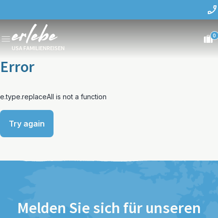
0
USA FAMILIENREISEN
Error
e.type.replaceAll is not a function
Try again
Melden Sie sich für unseren