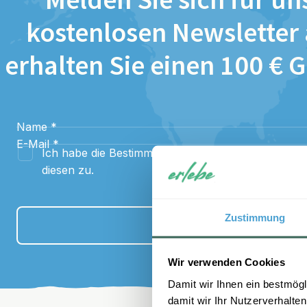
Melden Sie sich für un
kostenlosen Newsletter
erhalten Sie einen 100 € 
Name
*
E-Mail
*
Ich habe die Bestimmungen zum
Datenschutz
gel
diesen zu.
Zustimmung
Anmelden
Wir verwenden Cookies
Damit wir Ihnen ein bestmögl
damit wir Ihr Nutzerverhalten