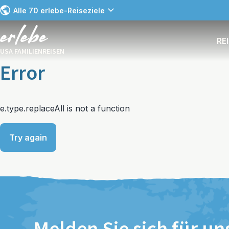
Alle 70 erlebe-Reiseziele
RE
USA FAMILIENREISEN
Error
e.type.replaceAll is not a function
Try again