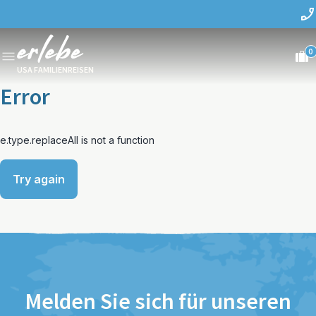
0
USA FAMILIENREISEN
Error
e.type.replaceAll is not a function
Try again
Melden Sie sich für unseren