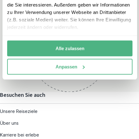
die Sie interessieren. Außerdem geben wir Informationen
zu Ihrer Verwendung unserer Webseite an Drittanbieter
(z.B. soziale Medien) weiter. Sie können Ihre Einwilligung
jederzeit ändern oder widerrufen.
Öffnungszeiten
Montag – Freitag:
Alle zulassen
08:00 – 19:00
und nach individueller
Anpassen
Terminvereinbarung
Besuchen Sie auch
Unsere Reiseziele
Über uns
Karriere bei erlebe