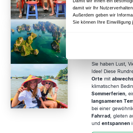
Reisepreis:
ab €
Damit wir Ihnen ein bestmögl
damit wir Ihr Nutzerverhalten
ab € 
Außerdem geben wir Informati
Inklusive:
Fahrr
Sie können Ihre Einwilligung 
Tu L
Fahrr
Tra 
Flug:
separ
Sie haben Lust, V
Idee! Diese Rundr
Orte
mit
abwechsl
klimatischen Bedi
Sommerferien
, e
langsameren Te
bei einer gewöhnl
Fahrrad
, gleiten 
und
entspannen
i