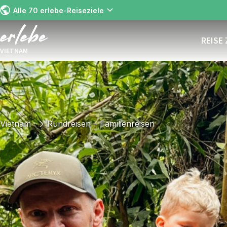
Alle 70 erlebe-Reiseziele
REISE
VIETNAM
Vietnam
Rundreisen – Familienreisen