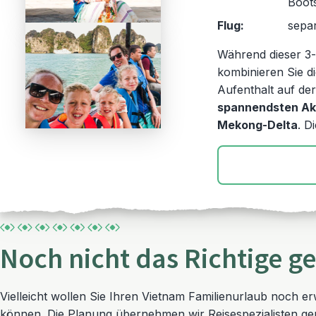
Boot
Flug:
separ
Während dieser 3-
kombinieren Sie d
Aufenthalt auf der
spannendsten Akt
Mekong-Delta
. D
Noch nicht das Richtige g
Vielleicht wollen Sie Ihren Vietnam Familienurlaub noch er
können. Die Planung übernehmen wir Reisespezialisten gern