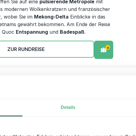
ffen Sie auf eine
pulsierende Metropole
mit
us modernen Wolkenkratzern und französischer
r, wobei Sie im
Mekong-Delta
Einblicke in das
Vietnams gewährt bekommen. Am Ende der Reise
hu Quoc
Entspannung
und
Badespaß
.
+
ZUR RUNDREISE
 Reise mit Kindern
ge / 17 Nächte
Details
nzjährig - ideal für die Sommerferien
i - Bai Tu Long Bucht - Phong Nha Ke Bang
nalpark - Hue - Hoi An - Whale Island – Hanoi