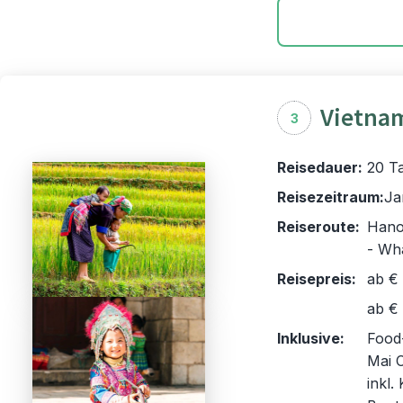
Vietnam
3
Reisedauer:
20 T
Reisezeitraum:
Ja
Reiseroute:
Hanoi
- Wha
Reisepreis:
ab €
ab € 
Inklusive:
Food-
Mai C
inkl.