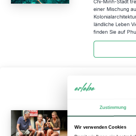
Chi-Minh-Stadt tre
einer Mischung a
Kolonialarchitektu
ländliche Leben 
finden Sie auf P
Vietnam
2
Reisedauer:
18 Ta
Zustimmung
Reisezeitraum:
ga
Reiseroute:
Hano
Natio
Wir verwenden Cookies