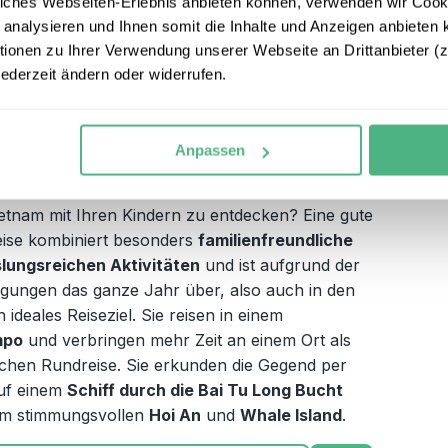
 2.445,- pro Erwachsenen
iches Webseiten-Erlebnis anbieten können, verwenden wir Cooki
 analysieren und Ihnen somit die Inhalte und Anzeigen anbieten k
1.475,- pro Kind
onen zu Ihrer Verwendung unserer Webseite an Drittanbieter (z.
adtour am roten Fluss, Kajakfahren in der Bai
jederzeit ändern oder widerrufen.
ong Bucht, Erkundung der Phong Nha-Höhlen,
adtour in Hue, Ausflug zu den Affen in den Son
Bergen
Anpassen
at buchbar ab ca. € 950,- p.P.
ietnam mit Ihren Kindern zu entdecken? Eine gute
eise kombiniert besonders
familienfreundliche
ungsreichen Aktivitäten
und ist aufgrund der
ngungen das ganze Jahr über, also auch in den
in ideales Reiseziel. Sie reisen in einem
mpo
und verbringen mehr Zeit an einem Ort als
ichen Rundreise. Sie erkunden die Gegend per
auf einem
Schiff durch die Bai Tu Long Bucht
m stimmungsvollen
Hoi An
und
Whale Island
.