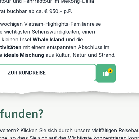
stour und Fahrradtour im Mekong-Delta
at buchbar ab ca. € 950,- p.P.
wöchigen Vietnam-Highlights-Familienreise
ie wichtigsten Sehenswürdigkeiten, einen
 kleinen Insel
Whale Island
und die
ivitäten
mit einem entspannten Abschluss im
ie
ideale Mischung
aus Kultur, Natur und Strand.
+
ZUR RUNDREISE
efunden?
weitern? Klicken Sie sich durch unsere vielfältigen Reiseba
e, so dass Sie sich auf das Wichtigste konzentrieren könne