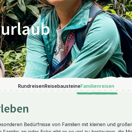
nurlaub
Rundreisen
Reisebausteine
Familienreisen
rleben
 besonderen Bedürfnisse von Familien mit kleinen und groß
Familie: an jeder Ecke gibt es so viel zu bestaunen, die M