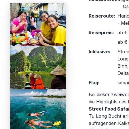
Os
Reiseroute:
Hanoi
- Me
Reisepreis:
ab €
ab € 
Inklusive:
Stree
Long
Binh
Delta
Flug:
separ
Bei dieser zweiwö
die Highlights des
Street Food Safar
Tu Long Bucht erl
aufragenden Kalk