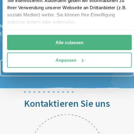
Sie interessieren. Außerdem geben wir Informationen zu
Gutschein
Ihrer Verwendung unserer Webseite an Drittanbieter (z.B.
soziale Medien) weiter. Sie können Ihre Einwilligung
jederzeit ändern oder widerrufen.
Name
*
E-Mail
*
Ich habe die Bestimmungen zum
Datenschutz
gelesen und
Alle zulassen
stimme diesen zu.
Anpassen
Anmelden
Kontaktieren Sie uns