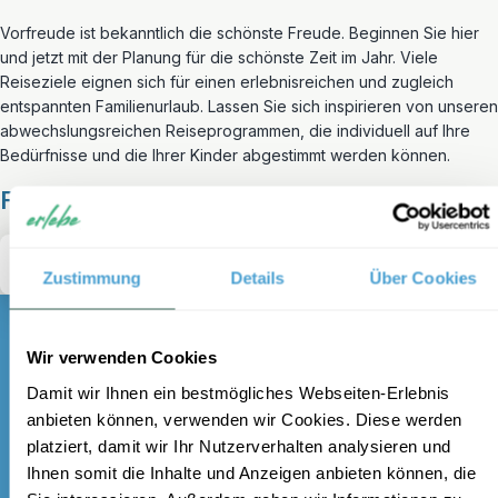
Vorfreude ist bekanntlich die schönste Freude. Beginnen Sie hier
und jetzt mit der Planung für die schönste Zeit im Jahr. Viele
Reiseziele eignen sich für einen erlebnisreichen und zugleich
entspannten Familienurlaub. Lassen Sie sich inspirieren von unseren
abwechslungsreichen Reiseprogrammen, die individuell auf Ihre
Bedürfnisse und die Ihrer Kinder abgestimmt werden können.
Fragen Sie Ihre Reise jetzt an
There was an error loading your form
Zustimmung
Details
Über Cookies
Wir verwenden Cookies
Damit wir Ihnen ein bestmögliches Webseiten-Erlebnis
Melden Sie sich für unseren
anbieten können, verwenden wir Cookies. Diese werden
kostenlosen Newsletter an und
platziert, damit wir Ihr Nutzerverhalten analysieren und
Ihnen somit die Inhalte und Anzeigen anbieten können, die
erhalten Sie einen 100 €