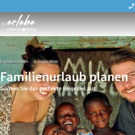
FAMILIEN
REISEN
Familienreisen
Inspiration
Familienurlaub planen
Suchen Sie das perfekte Reiseziel aus