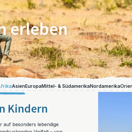
n erleben
frika
Asien
Europa
Mittel- & Südamerika
Nordamerika
Orie
en Kindern
ur auf besonders lebendige
eindruckenden Vielfalt – von