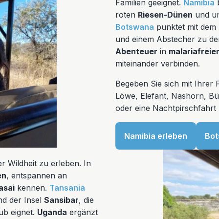
Familien geeignet.
Namibia
b
roten
Riesen-Dünen
und un
Botswana
punktet mit dem
und einem Abstecher zu d
Abenteuer
in
malariafreie
miteinander verbinden.
Begeben Sie sich mit Ihrer
Löwe, Elefant, Nashorn, Bü
oder eine Nachtpirschfahr
Namibia erleben
Bot
er Wildheit zu erleben. In
en
, entspannen an
asai
kennen.
Tansania
d der Insel
Sansibar
, die
ub eignet.
Uganda
ergänzt