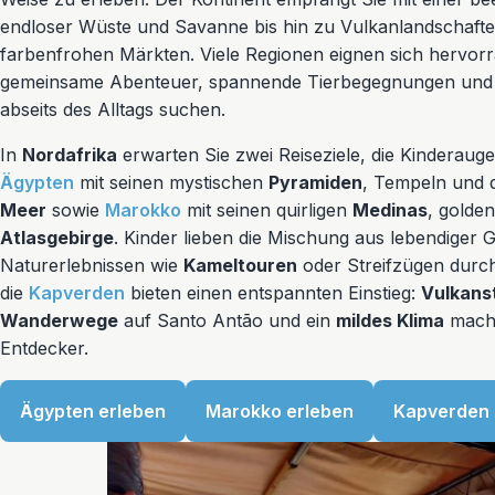
endloser Wüste und Savanne bis hin zu Vulkanlandschaft
farbenfrohen Märkten. Viele Regionen eignen sich hervorra
gemeinsame Abenteuer, spannende Tierbegegnungen und 
abseits des Alltags suchen.
In
Nordafrika
erwarten Sie zwei Reiseziele, die Kinderau
Ägypten
mit seinen mystischen
Pyramiden
, Tempeln und
Meer
sowie
Marokko
mit seinen quirligen
Medinas
, golde
Atlasgebirge
. Kinder lieben die Mischung aus lebendiger 
Naturerlebnissen wie
Kameltouren
oder Streifzügen durch 
die
Kapverden
bieten einen entspannten Einstieg:
Vulkans
Wanderwege
auf Santo Antão und ein
mildes Klima
mache
Entdecker.
Ägypten erleben
Marokko erleben
Kapverden 