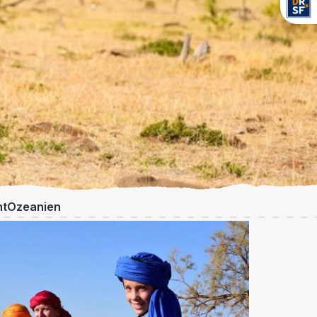
nt
Ozeanien