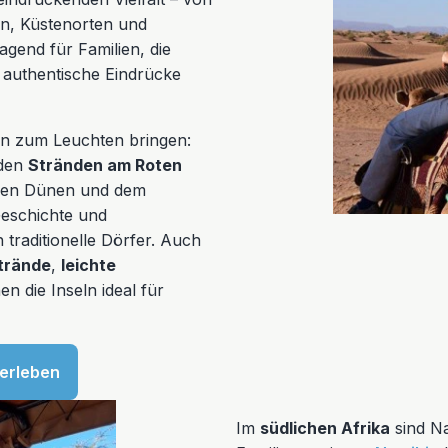
en, Küstenorten und
gend für Familien, die
authentische Eindrücke
gen zum Leuchten bringen:
 den
Stränden am Roten
nen Dünen und dem
Geschichte und
traditionelle Dörfer. Auch
trände
,
leichte
n die Inseln ideal für
erleben
Im
südlichen Afrika
sind Na