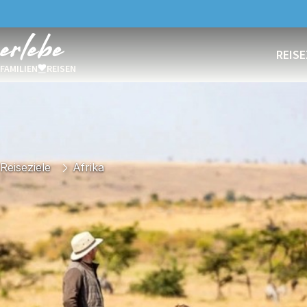
REISE
FAMILIEN
REISEN
Reiseziele
Afrika