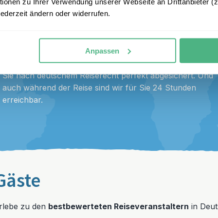
onen zu Ihrer Verwendung unserer Webseite an Drittanbieter (z.
jederzeit ändern oder widerrufen.
erlebe Sicherheit
Anpassen
Sie buchen Ihren Traumurlaub aus einer Hand. So sind
Sie nach deutschem Reiserecht perfekt abgesichert. Und
auch während der Reise sind wir für Sie 24 Stunden
erreichbar.
Gäste
erlebe zu den
bestbewerteten Reiseveranstaltern
in Deut