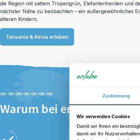
die Region mit sattem Tropengrün, Elefantenherden und 
nächster Nähe zu beobachten – ein außergewöhnliches Erle
älteren Kindern.
Tansania & Kenia erleben
Zustimmung
Warum bei erlebe buchen
Wir verwenden Cookies
Damit wir Ihnen ein bestmögl
damit wir Ihr Nutzerverhalten