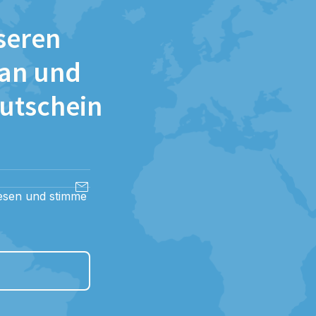
seren
 an und
Gutschein
esen und stimme