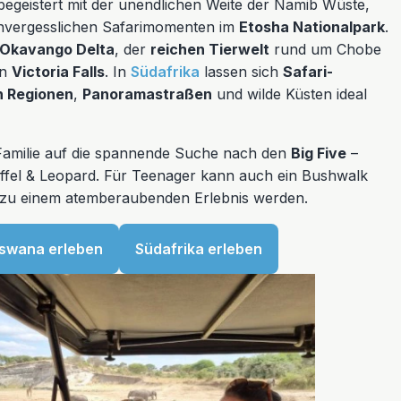
egeistert mit der unendlichen Weite der Namib Wüste,
vergesslichen Safarimomenten im
Etosha Nationalpark
.
Okavango Delta
, der
reichen Tierwelt
rund um Chobe
en
Victoria Falls
. In
Südafrika
lassen sich
Safari-
n Regionen
,
Panoramastraßen
und wilde Küsten ideal
 Familie auf die spannende Suche nach den
Big Five
–
ffel & Leopard. Für Teenager kann auch ein Bushwalk
t zu einem atemberaubenden Erlebnis werden.
swana erleben
Südafrika erleben