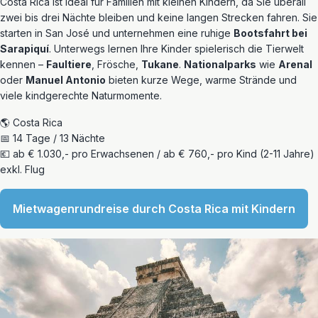
Costa Rica ist ideal für Familien mit kleinen Kindern, da Sie überall
zwei bis drei Nächte bleiben und keine langen Strecken fahren. Sie
starten in San José und unternehmen eine ruhige
Bootsfahrt bei
Sarapiquí
. Unterwegs lernen Ihre Kinder spielerisch die Tierwelt
kennen –
Faultiere
, Frösche,
Tukane
.
Nationalparks
wie
Arenal
oder
Manuel Antonio
bieten kurze Wege, warme Strände und
viele kindgerechte Naturmomente.
🌎 Costa Rica
📅 14 Tage / 13 Nächte
💶 ab € 1.030,- pro Erwachsenen / ab € 760,- pro Kind (2-11 Jahre)
exkl. Flug
Mietwagenrundreise durch Costa Rica mit Kindern