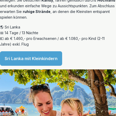
einlegen. Sie besuchen
Kandy
, fahren gemütlich durchs
Hochland
und erkunden einfache Wege zu Aussichtspunkten. Zum Abschluss
erwarten Sie
ruhige Strände
, an denen die Kleinsten entspannt
spielen können.
🌎 Sri Lanka
📅 14 Tage / 13 Nächte
💶 ab € 1.460,- pro Erwachsenen / ab € 1.080,- pro Kind (2-11
Jahre) exkl. Flug
Sri Lanka mit Kleinkindern