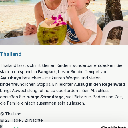
Thailand
Thailand lässt sich mit kleinen Kindern wunderbar entdecken. Sie
starten entspannt in
Bangkok
, bevor Sie die Tempel von
Ayutthaya
besuchen – mit kurzen Wegen und vielen
kinderfreundlichen Stopps. Ein leichter Ausflug in den
Regenwald
bringt Abwechslung, ohne zu überfordern. Zum Abschluss
genießen Sie
ruhige Strandtage
, viel Platz zum Baden und Zeit,
die Familie einfach zusammen sein zu lassen.
🌎 Thailand
📅 22 Tage / 21 Nächte
💶 ab € 1.612,- pro Erwachsenen / ab € 1.295,- pro Kind (2-11 Jahre)