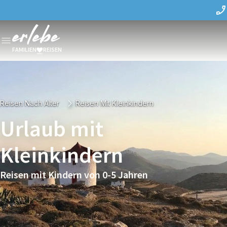
FAMILIEN
REISEN
Reisen Nach Alter
Reisen Mit Kleinkindern
Urlaub mit
Kleinkindern
Reisen mit Kindern von 0-5 Jahren