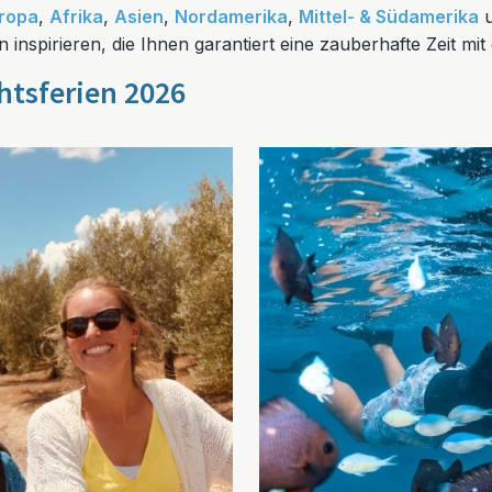
ropa
,
Afrika
,
Asien
,
Nordamerika
,
Mittel- & Südamerika
nspirieren, die Ihnen garantiert eine zauberhafte Zeit mit 
htsferien 2026