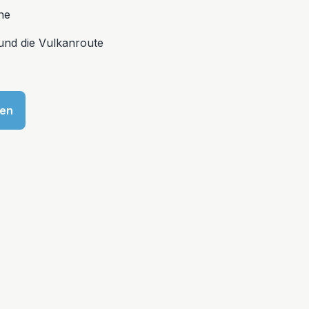
ne
 und die Vulkanroute
sen