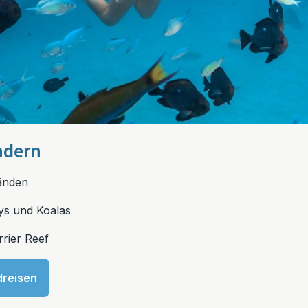
ndern
änden
ys und Koalas
rier Reef
dreisen