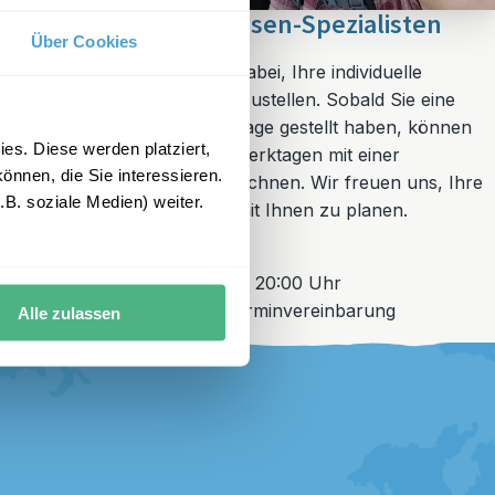
Unsere Familienreisen-Spezialisten
Über Cookies
Wir helfen Ihnen gerne dabei, Ihre individuelle
Familienreise zusammenzustellen. Sobald Sie eine
unverbindliche Reiseanfrage gestellt haben, können
es. Diese werden platziert,
Sie innerhalb von zwei Werktagen mit einer
önnen, die Sie interessieren.
Rückmeldung von uns rechnen. Wir freuen uns, Ihre
B. soziale Medien) weiter.
Traumreise gemeinsam mit Ihnen zu planen.
Öffnungszeiten
Montag – Freitag: 08:00 – 20:00 Uhr
und nach individueller Terminvereinbarung
Alle zulassen